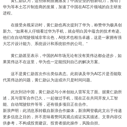
黄仁勋认为，这些限制措施激发了中国企业的创新动力，推动了
华为等本土芯片制造商的发展，加速了中国在AI芯片领域的自主研发
进程。
在接受央视采访时，黄仁勋也再次提到了华为，称赞华为极具创
新力。“如果有人仔细看过华为手机，就会明白其中蕴含的技术奇迹。
他们在自动驾驶领域非常出色，AI技术也相当卓越，这是一家拥有强
大芯片设计能力、系统设计和系统软件的公司。”
黄仁勋甚至表示，中国的AI市场无论有没有英伟达都会进步，如
果英伟达不在这里，华为也一定能找到自己的解决方案。
这不是黄仁勋首次作出类似表态。此前谈及华为AI芯片是否能取
代英伟达的问题，黄仁勋认为这或许只是时间问题。
此次到访中国，黄仁勋还与小米创始人雷军见了面。据黄仁勋所
述，其与雷军合作已久，一起做过手机，现在正在共同开发人工智
能、自动驾驶软件等等，还有很多项目正在合作。
新浪声明：此消息系转载自新浪合作媒体，新浪网登载此文出于传递
更多信息之目的，并不意味着赞同其观点或证实其描述。文章内容仅
供参考，不构成投资建议。投资者据此操作，风险自担。