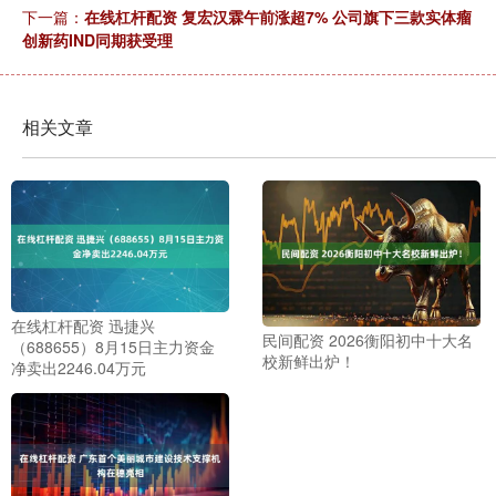
下一篇：
在线杠杆配资 复宏汉霖午前涨超7% 公司旗下三款实体瘤
创新药IND同期获受理
相关文章
在线杠杆配资 迅捷兴
民间配资 2026衡阳初中十大名
（688655）8月15日主力资金
校新鲜出炉！
净卖出2246.04万元