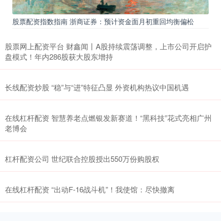
股票配资指数指南 浙商证券：预计资金面月初重回均衡偏松
股票网上配资平台 财鑫闻丨A股持续震荡调整，上市公司开启护
盘模式！年内286股获大股东增持
长线配资炒股 “稳”与“进”特征凸显 外资机构热议中国机遇
在线杠杆配资 智慧养老点燃银发新赛道！“黑科技”花式亮相广州
老博会
杠杆配资公司 世纪联合控股授出550万份购股权
在线杠杆配资 “出动F-16战斗机”！我使馆：尽快撤离