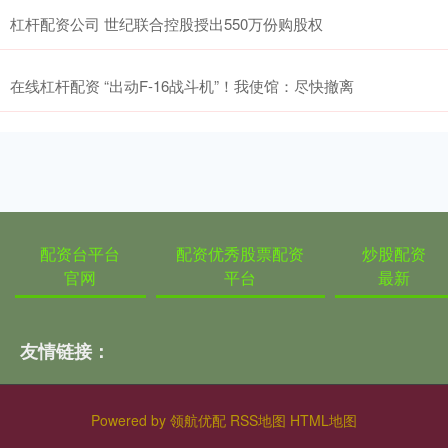
杠杆配资公司 世纪联合控股授出550万份购股权
在线杠杆配资 “出动F-16战斗机”！我使馆：尽快撤离
配资台平台
配资优秀股票配资
炒股配资
官网
平台
最新
友情链接：
Powered by
领航优配
RSS地图
HTML地图