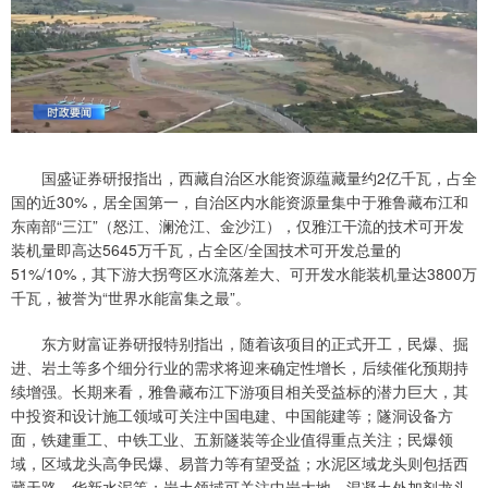
国盛证券研报指出，西藏自治区水能资源蕴藏量约2亿千瓦，占全
国的近30%，居全国第一，自治区内水能资源量集中于雅鲁藏布江和
东南部“三江”（怒江、澜沧江、金沙江），仅雅江干流的技术可开发
装机量即高达5645万千瓦，占全区/全国技术可开发总量的
51%/10%，其下游大拐弯区水流落差大、可开发水能装机量达3800万
千瓦，被誉为“世界水能富集之最”。
东方财富证券研报特别指出，随着该项目的正式开工，民爆、掘
进、岩土等多个细分行业的需求将迎来确定性增长，后续催化预期持
续增强。长期来看，雅鲁藏布江下游项目相关受益标的潜力巨大，其
中投资和设计施工领域可关注中国电建、中国能建等；隧洞设备方
面，铁建重工、中铁工业、五新隧装等企业值得重点关注；民爆领
域，区域龙头高争民爆、易普力等有望受益；水泥区域龙头则包括西
藏天路、华新水泥等；岩土领域可关注中岩大地，混凝土外加剂龙头