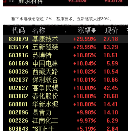
雅下水电概念涨超12%，基康技术、五新隧装大涨30%。