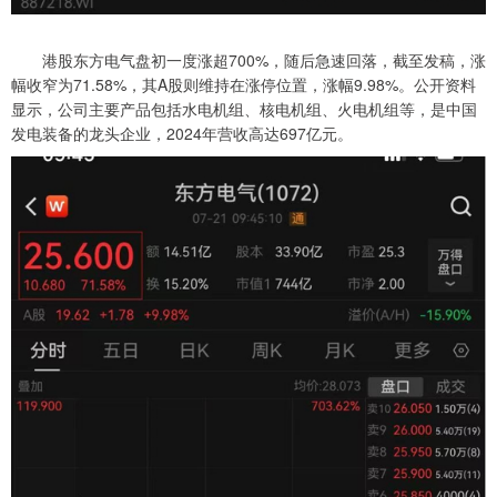
港股东方电气盘初一度涨超700%，随后急速回落，截至发稿，涨
幅收窄为71.58%，其A股则维持在涨停位置，涨幅9.98%。公开资料
显示，公司主要产品包括水电机组、核电机组、火电机组等，是中国
发电装备的龙头企业，2024年营收高达697亿元。