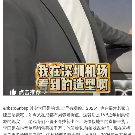
&nbsp;&nbsp;其实李国麟的'北上'早有端倪。2025年他在福建老家自
建三层豪宅，如今又在成都布局养老据点。这背后是TVB近年剧集锐
减的现实——老戏骨们不得不寻找新出路。凭借接地气的直播带货，
李国麟在抖音单场销售额破千万，他笑称'以前拍戏说台词，现在直播
卖货更考验即兴发挥'。这种转型并非个例，据统计，2026年已有超过