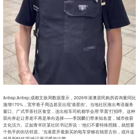
&nbsp;&nbsp;成都文旅局数据显示，2026年港澳居民购房咨询量同比
激增170%，宽窄巷子周边甚至出现'港星街'。当地社区推出粤语服务
窗口、广式早茶社区食堂，连出租车司机都学会用'早晨'打招呼。这种
双向奔赴让养老不再是单向选择——李国麟们带来知名度，城市收获
文化活力。正如青羊区某社区书记所说：'他们不要特殊照顾，就想要
个热乎的街坊邻居。'当港星开着新买的电车穿梭在锦里古街，或许这
就是新时代'双城记'最温暖的注脚。