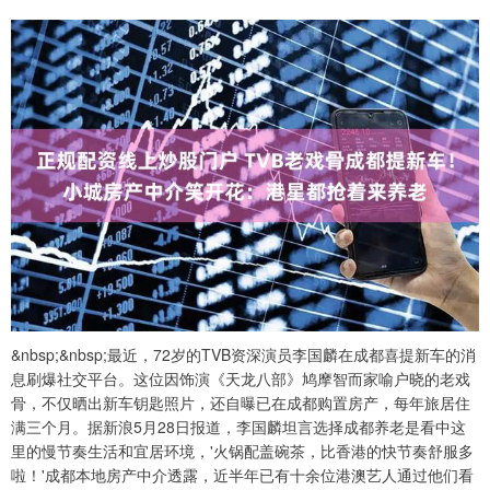
&nbsp;&nbsp;最近，72岁的TVB资深演员李国麟在成都喜提新车的消
息刷爆社交平台。这位因饰演《天龙八部》鸠摩智而家喻户晓的老戏
骨，不仅晒出新车钥匙照片，还自曝已在成都购置房产，每年旅居住
满三个月。据新浪5月28日报道，李国麟坦言选择成都养老是看中这
里的慢节奏生活和宜居环境，'火锅配盖碗茶，比香港的快节奏舒服多
啦！'成都本地房产中介透露，近半年已有十余位港澳艺人通过他们看