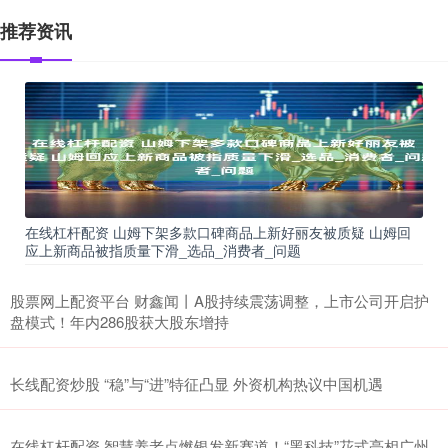
推荐资讯
在线杠杆配资 山姆下架多款口碑商品上新好丽友被质疑 山姆回
应上新商品被指质量下滑_选品_消费者_问题
股票网上配资平台 财鑫闻丨A股持续震荡调整，上市公司开启护
盘模式！年内286股获大股东增持
长线配资炒股 “稳”与“进”特征凸显 外资机构热议中国机遇
在线杠杆配资 智慧养老点燃银发新赛道！“黑科技”花式亮相广州