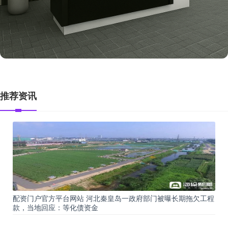
推荐资讯
配资门户官方平台网站 河北秦皇岛一政府部门被曝长期拖欠工程
款，当地回应：等化债资金