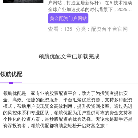
户网站，打造宜居新标杆） 在AI技术推动
全球产业加速变革的时代背景下，2025年4
月，深铁集团联合腾讯云等多家合作伙
黄金配资门户网站
伴，共同....
查看：
135
分类：
配资台平台官网
领航优配文章已加载完成
领航优配
领航优配是一家专业的股票配资平台，致力于为投资者提供安
全、高效、便捷的配资服务。平台汇聚优质资源，支持多种配资
模式，帮助用户实现资金高效利用，提升投资回报率。通过先进
的风控体系和专业团队，领航优配为用户提供可靠的资金支持和
个性化的投资方案，是炒股配资的优秀选择。无论您是新手还是
资深投资者，领航优配都将助您轻松开启财富之旅！