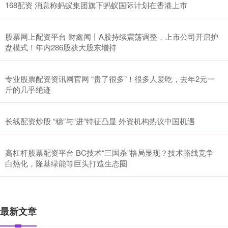
168配资 消息称蚂蚁集团旗下蚂蚁国际计划在香港上市
股票网上配资平台 财鑫闻丨A股持续震荡调整，上市公司开启护
盘模式！年内286股获大股东增持
专业股票配资资讯网官网 “贵了很多”！很多人爱吃，去年2元一
斤的几乎绝迹
长线配资炒股 “稳”与“进”特征凸显 外资机构热议中国机遇
高杠杆股票配资平台 BC技术“三国杀”格局显现？技术路线竞争
白热化，隆基绿能等巨头打造生态圈
最新文章