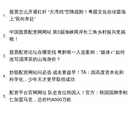
股票怎么开通杠杆 “大湾鸡”空降疏附！粤疆文化在绿茵场
1、
上“双向奔赴”
中国股票配资网网站 第3届海峡两岸长三角乡村振兴奖揭
2、
晓！
股票配资论坛在哪里找 粤黔唯一入选案例：“媒体+” 如何
3、
改写湄潭茶的山海身价？
炒股配资网站问必选 成名要趁早！TA：因高度资本化和
4、
科学化，少年天才更早取得成功
配资平台官网网址 队史首位韩国人！官方：韩国国脚李刚
5、
仁加盟马竞，总价约4000万欧