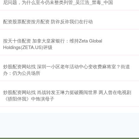
尼问题，为什么至今仍未整类列管_吴江浩_禁毒_中国
配资股票配资按月配资 防诈反诈我们在行动
按天十倍配资 加拿大皇家银行：维持Zeta Global
Holdings(ZETA.US)评级
炒股配资网站找 深圳一小区老年活动中心变收费麻将室？街道
办：仍为公共场所
炒股配资网站找 肖战转发王琳力挺破圈闯世界 两人曾在电视剧
《骄阳伴我》中饰演母子