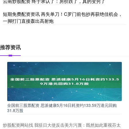
云南炒股配资 终于承认了：房价跌了，真的变穷了
短期免费配资资讯 再失单刀！C罗门前包抄再获绝佳机会，
一脚打门直接轰出高射炮
推荐资讯
全国前三股票配资 思派健康5月16日耗资约133.59万港元回购
31.8万股
炒股配资网站找 我驻日大使反击美方污蔑：既然如此重视芬太